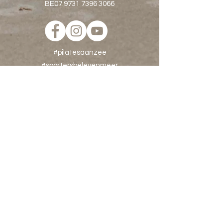
BE07
9731 7396 3066
#pilatesaanzee
#sportersbelevenmeer
#oostende
#strongereveryday
#stretchstrengthcontrol
De complete work-out
voor lichaam & geest
Pilates groepslessen in Oostende en Gistel
voor alle niveaus
Pilates Personal Training privéles speciaal
voor jouw lichaam.
Pilates op locatie voor bedrijven en
specifieke groepen.
Workshops, Retreats, infosessies,