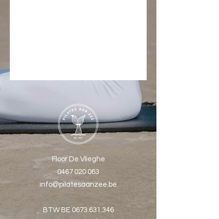
Floor De Vlieghe
0467 020 063
info@pilatesaanzee.be
BTW BE
0673.631.346