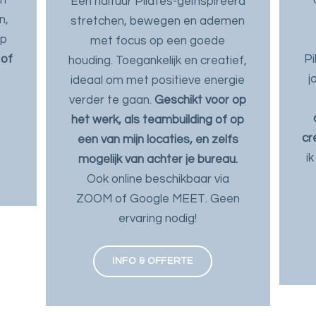
Een halfuur Pilates-geïnspireerd
n,
stretchen, bewegen en ademen
op
met focus op een goede
 of
Pi
houding. Toegankelijk en creatief,
e
j
ideaal om met positieve energie
verder te gaan.
Geschikt voor op
het werk, als teambuilding of op
cr
een van mijn locaties, en zelfs
i
mogelijk van achter je bureau.
Ook online beschikbaar via
ZOOM of Google MEET. Geen
ervaring nodig!
INFO & OFFERTE