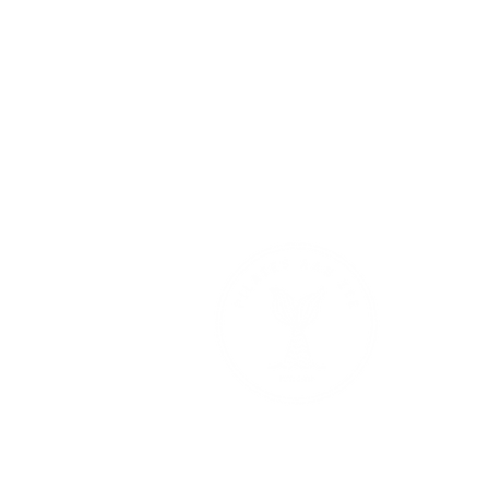
Floor De Vli
0467 020 063
info@pilate
BTW BE 0673
BE07 9731 7