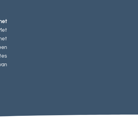
het
Met
het
een
tes
van