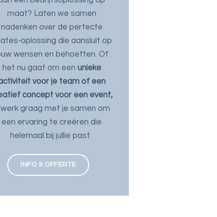
maat? Laten we samen
nadenken over de perfecte
lates-oplossing die aansluit op
ouw wensen en behoeften. Of
het nu gaat om een
unieke
activiteit voor je team of een
eatief concept voor een event,
k werk graag met je samen om
een ervaring te creëren die
helemaal bij jullie past.
INFO & OFFERTE