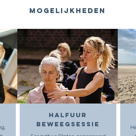
mogelijkheden
halfuur
beweegsessie
ng,
He
om