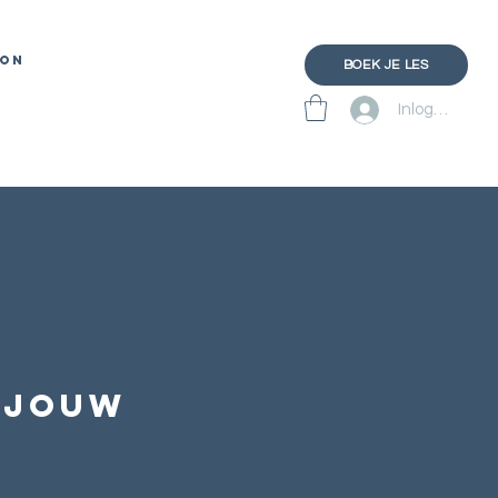
ON
BOEK JE LES
Inloggen
p jouw