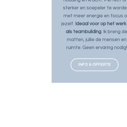
sterker en soepeler te worde
met meer energie en focus 
jezelf.
Ideaal voor op het werk
als teambuilding
. Ik breng d
matten, jullie de mensen en
ruimte. Geen ervaring nodig!
INFO & OFFERTE