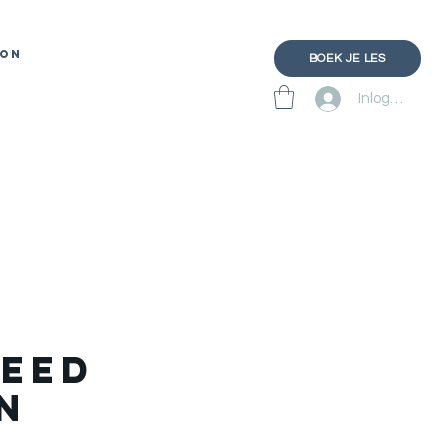
ON
BOEK JE LES
Inloggen
eed
N