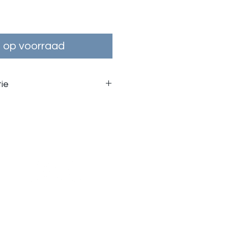
s
t op voorraad
ie
EN EN GEKAMD
ATOEN, 15% GERECYCLED
CONTACT