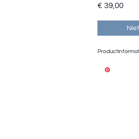
Prij
€ 39,00
Nie
Productinformat
85% GESPONN
BIOLOGISCH K
POLYESTER.
VEGAN
ORGANIC
eghe
saanzee.be