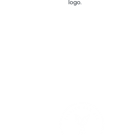
logo.
Floor De Vli
0467 020 063
info@pilate