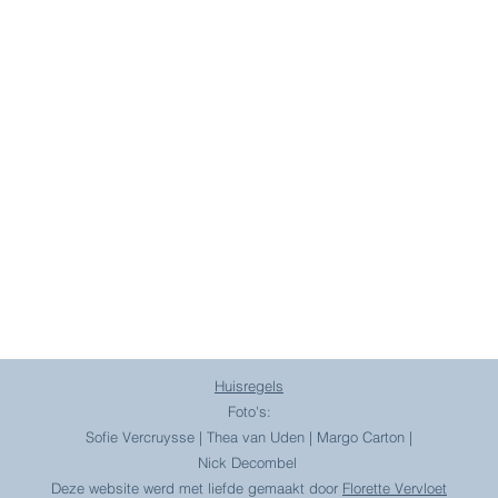
.631.346
396 3066
lete work-out voor lichaam
Pilates groepslessen in Oostende en Gistel voor alle niveaus
Pilates Personal Training privéles speciaal voor jouw lichaam.
Pilates op locatie voor bedrijven en specifieke groepen.
Workshops, Retreats, infosessies, vrijgezellenweekends, ...
Huisregels
Foto's:
Sofie Vercruysse | Thea van Uden | Margo Carton |
Nick Decombel
Deze website werd met liefde gemaakt door
Florette Vervloet