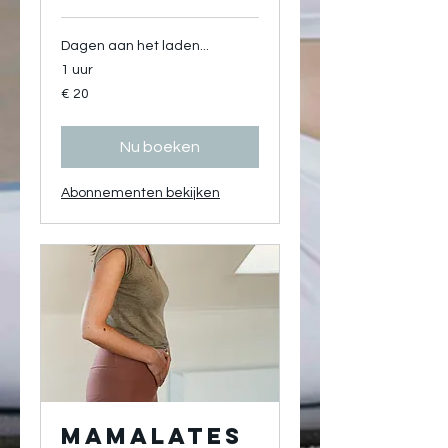
Dagen aan het laden...
1 uur
20
€ 20
euro
Nu boeken
Abonnementen bekijken
Mamalates